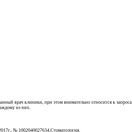
нный врач клиники, при этом внимательно относится к запрос
аждому из них.
017г., № 1002040027634.Стоматология.