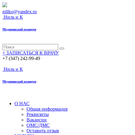
niliko@yandex.ru
Ниль
и К
Медицинский
концерн
+
ЗАПИСАТЬСЯ К ВРАЧУ
+7 (347) 242-99-49
Ниль
и К
Медицинский
концерн
О НАС
Общая информация
Реквизиты
Вакансии
ОМС/ДМС
Оставить отзыв