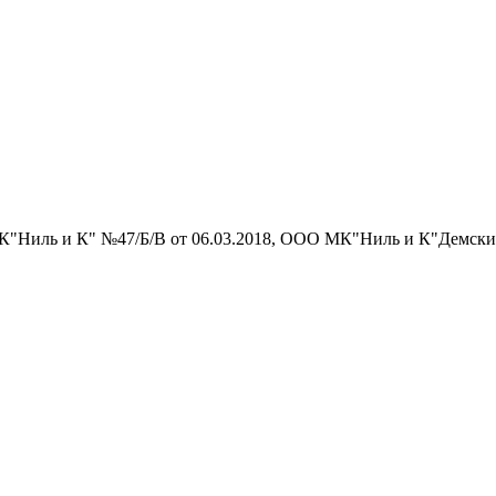
МК"Ниль и К" №47/Б/В от 06.03.2018, ООО МК"Ниль и К"Демски