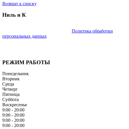
Возврат к списку
Ниль и К
Мы придерживаемся простого и ясного взгляда: медицинские
услуги должны быть доступными.
Политика обработки
персональных данных
Имеются противопоказания. Необходима консультация
специалиста.
РЕЖИМ РАБОТЫ
Понедельник
Вторник
Среда
Четверг
Пятница
Суббота
Воскресенье
9:00 - 20:00
9:00 - 20:00
9:00 - 20:00
9:00 - 20:00