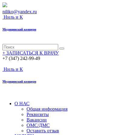
niliko@yandex.ru
Ниль
и К
Медицинский
концерн
+
ЗАПИСАТЬСЯ К ВРАЧУ
+7 (347) 242-99-49
Ниль
и К
Медицинский
концерн
О НАС
Общая информация
Реквизиты
Вакансии
ОМС/ДМС
Оставить отзыв