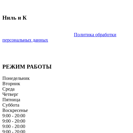
Ниль и К
Мы придерживаемся простого и ясного взгляда: медицинские
услуги должны быть доступными.
Политика обработки
персональных данных
Имеются противопоказания. Необходима консультация
специалиста.
РЕЖИМ РАБОТЫ
Понедельник
Вторник
Среда
Четверг
Пятница
Суббота
Воскресенье
9:00 - 20:00
9:00 - 20:00
9:00 - 20:00
9:00 - 20:00