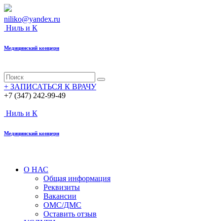
niliko@yandex.ru
Ниль
и К
Медицинский
концерн
+
ЗАПИСАТЬСЯ К ВРАЧУ
+7 (347) 242-99-49
Ниль
и К
Медицинский
концерн
О НАС
Общая информация
Реквизиты
Вакансии
ОМС/ДМС
Оставить отзыв